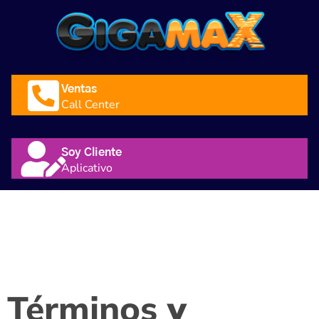
Ventas
Call Center
Soy Cliente
Aplicativo
Terminos Y
Condiciones
Términos
y