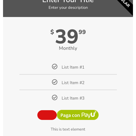
Enter your description
39
$
99
Monthly
List Item #1
List Item #2
List Item #3
This is text element