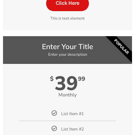
Click Here
This is text element
POPULAR
Enter Your Title
Enter your description
39
$
99
Monthly
List Item #1
List Item #2