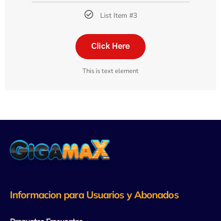
List Item #3
Click Here
This is text element
Informacion para Usuarios y Abonados