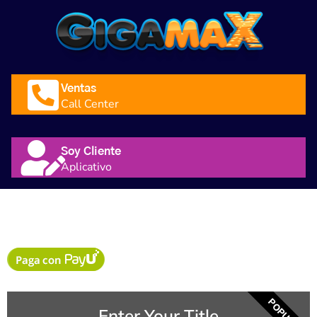
Ventas
Call Center
Soy Cliente
Aplicativo
MesesPaqueteGigam
POPULAR
Enter Your Title