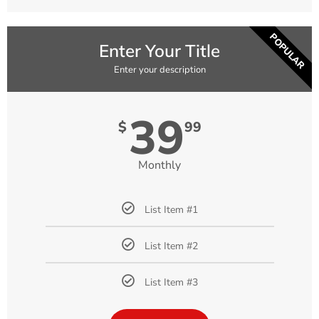
POPULAR
Enter Your Title
Enter your description
39
$
99
Monthly
List Item #1
List Item #2
List Item #3